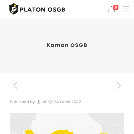
0
Kaman OSGB
Published by
at
24 Ocak 2022