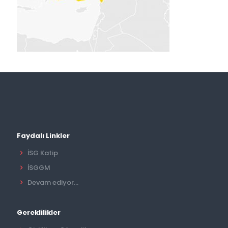
Faydalı Linkler
İSG Katip
İSGGM
Devam ediyor...
Gereklilikler