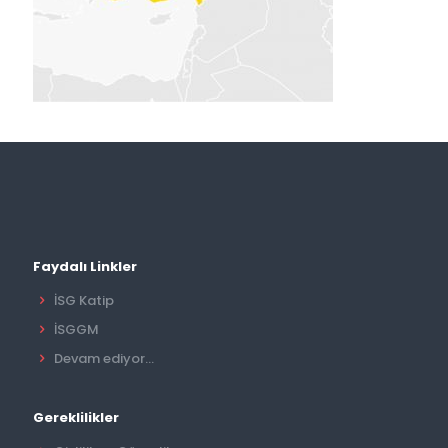
Faydalı Linkler
İSG Katip
İSGGM
Devam ediyor...
Gereklilikler