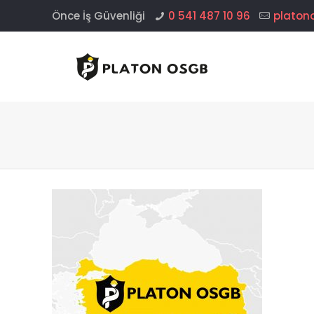
Önce İş Güvenliği
0 541 487 10 96
platon