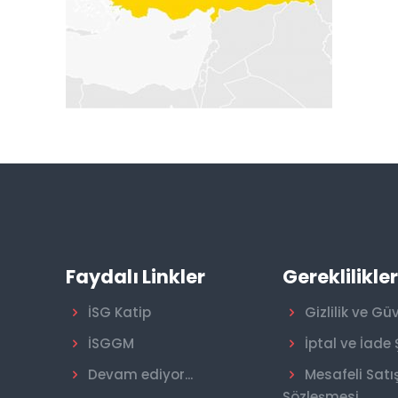
Faydalı Linkler
Gereklilikle
İSG Katip
Gizlilik ve Gü
İSGGM
İptal ve İade 
Devam ediyor...
Mesafeli Satı
Sözleşmesi