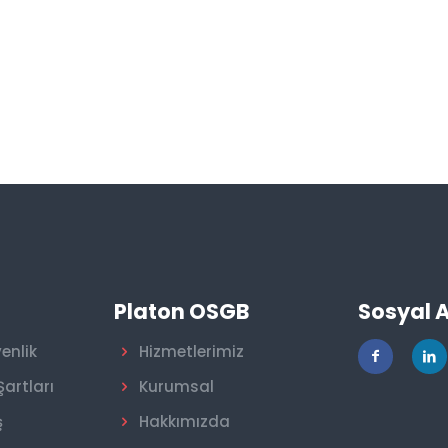
r
Platon OSGB
Sosyal 
venlik
Hizmetlerimiz
Şartları
Kurumsal
ş
Hakkımızda