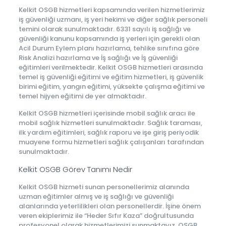
Kelkit OSGB hizmetleri kapsamında verilen hizmetlerimiz
iş güvenliği uzmanı, iş yeri hekimi ve diğer sağlık personeli
temini olarak sunulmaktadır. 6331 sayılı iş sağlığı ve
güvenliği kanunu kapsamında iş yerleri için gerekli olan
Acil Durum Eylem planı hazırlama, tehlike sınıfına göre
Risk Analizi hazırlama ve İş sağlığı ve İş güvenliği
eğitimleri verilmektedir. Kelkit OSGB hizmetleri arasında
temel iş güvenliği eğitimi ve eğitim hizmetleri, iş güvenlik
birimi eğitim, yangın eğitimi, yüksekte çalışma eğitimi ve
temel hijyen eğitimi de yer almaktadır.
Kelkit OSGB hizmetleri içerisinde mobil sağlık aracı ile
mobil sağlık hizmetleri sunulmaktadır. Sağlık taraması,
ilk yardım eğitimleri, sağlık raporu ve işe giriş periyodik
muayene formu hizmetleri sağlık çalışanları tarafından
sunulmaktadır.
Kelkit OSGB Görev Tanımı Nedir
Kelkit OSGB hizmeti sunan personellerimiz alanında
uzman eğitimler almış ve iş sağlığı ve güvenliği
alanlarında yeterlilikleri olan personellerdir. İşine önem
veren ekiplerimiz ile “Heder Sıfır Kaza” doğrultusunda
profesyonel olarak hizmetlerimizi sunmaktayız. OSGB