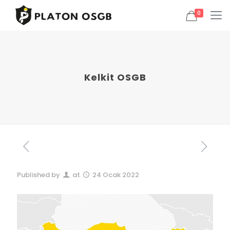
0
Kelkit OSGB
Published by
at
24 Ocak 2022