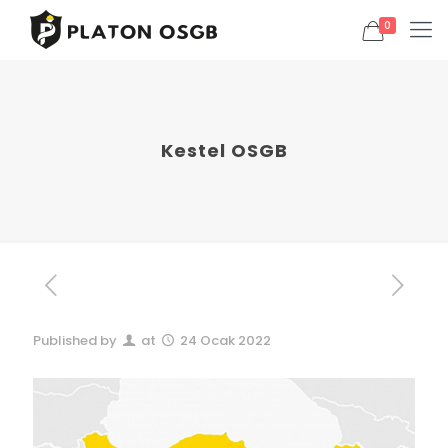
0
Kestel OSGB
Published by
at
24 Ocak 2022