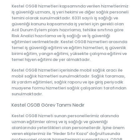
Kestel OSGB hizmetleri kapsamında verilen hizmetlerimiz
iş güvenliği uzmanı, iş yeri hekimi ve diğer sağlık personeli
temini olarak sunulmaktadır. 6331 sayılı iş sağlığı ve
güvenliği kanunu kapsamında iş yerleri için gerekli olan
Acil Durum Eylem planı hazırlama, tehlike sınıfına göre
Risk Analizi hazırlama ve İş sağlığı ve İş güvenliği
eğitimleri verilmektedir. Kestel OSGB hizmetleri arasında
temel iş güvenliği eğitimi ve eğitim hizmetleri, iş güvenlik
birimi eğitim, yangın eğitimi, yüksekte çalışma eğitimi ve
temel hijyen eğitimi de yer almaktadır.
Kestel OSGB hizmetleri içerisinde mobil sağlık aracı ile
mobil sağlık hizmetleri sunulmaktadır. Sağlık taraması,
ilk yardım eğitimleri, sağlık raporu ve işe giriş periyodik
muayene formu hizmetleri sağlık çalışanları tarafından
sunulmaktadır.
Kestel OSGB Görev Tanımı Nedir
Kestel OSGB hizmeti sunan personellerimiz alanında
uzman eğitimler almış ve iş sağlığı ve güvenliği
alanlarında yeterlilikleri olan personellerdir. İşine önem
veren ekiplerimiz ile “Heder Sıfır Kaza” doğrultusunda
profesyonel olarak hizmetlerimizi sunmaktayız. OSGB