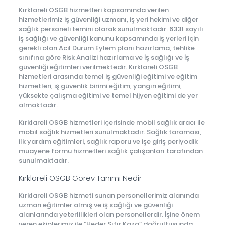
Kırklareli OSGB hizmetleri kapsamında verilen
hizmetlerimiz iş güvenliği uzmanı, iş yeri hekimi ve diğer
sağlık personeli temini olarak sunulmaktadır. 6331 sayılı
iş sağlığı ve güvenliği kanunu kapsamında iş yerleri için
gerekli olan Acil Durum Eylem planı hazırlama, tehlike
sınıfına göre Risk Analizi hazırlama ve İş sağlığı ve İş
güvenliği eğitimleri verilmektedir. Kırklareli OSGB
hizmetleri arasında temel iş güvenliği eğitimi ve eğitim
hizmetleri, iş güvenlik birimi eğitim, yangın eğitimi,
yüksekte çalışma eğitimi ve temel hijyen eğitimi de yer
almaktadır.
Kırklareli OSGB hizmetleri içerisinde mobil sağlık aracı ile
mobil sağlık hizmetleri sunulmaktadır. Sağlık taraması,
ilk yardım eğitimleri, sağlık raporu ve işe giriş periyodik
muayene formu hizmetleri sağlık çalışanları tarafından
sunulmaktadır.
Kırklareli OSGB Görev Tanımı Nedir
Kırklareli OSGB hizmeti sunan personellerimiz alanında
uzman eğitimler almış ve iş sağlığı ve güvenliği
alanlarında yeterlilikleri olan personellerdir. İşine önem
veren ekiplerimiz ile “Heder Sıfır Kaza” doğrultusunda