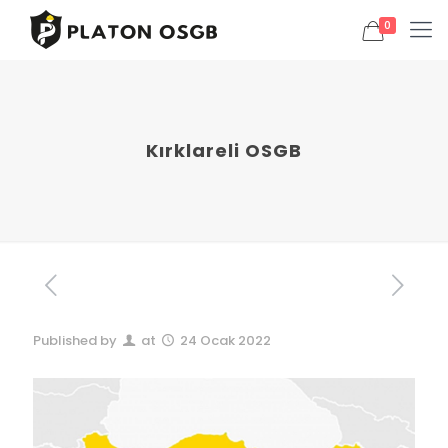
0
Kırklareli OSGB
Published by
at
24 Ocak 2022