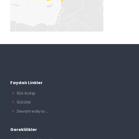
Faydalı Linkler
İSG Katip
İSGGM
Devam ediyor...
Gereklilikler