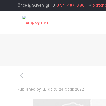
Önce İş Güvenliği
0 541 487 10 96
platon
Published by
at
24 Ocak 2022