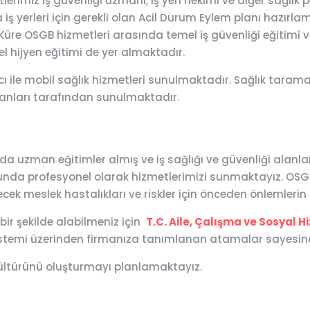
rimiz iş güvenliği uzmanı, iş yeri hekimi ve diğer sağlık 
iş yerleri için gerekli olan Acil Durum Eylem planı hazırlam
. Küre OSGB hizmetleri arasında temel iş güvenliği eğitimi ve
l hijyen eğitimi de yer almaktadır.
 ile mobil sağlık hizmetleri sunulmaktadır. Sağlık taraması,
şanları tarafından sunulmaktadır.
 uzman eğitimler almış ve iş sağlığı ve güvenliği alanların
sunda profesyonel olarak hizmetlerimizi sunmaktayız. OSGB 
ecek meslek hastalıkları ve riskler için önceden önlemleri
 bir şekilde alabilmeniz için
T.C. Aile, Çalışma ve Sosyal H
 Sistemi üzerinden firmanıza tanımlanan atamalar sayesind
 kültürünü oluşturmayı planlamaktayız.