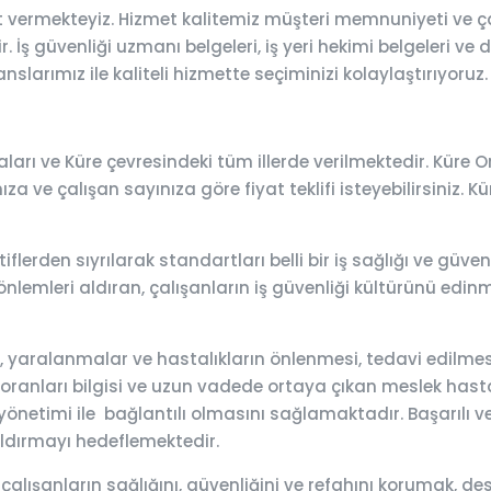
t vermekteyiz. Hizmet kalitemiz müşteri memnuniyeti ve ça
 İş güvenliği uzmanı belgeleri, iş yeri hekimi belgeleri ve 
nslarımız ile kaliteli hizmette seçiminizi kolaylaştırıyoruz.
arı ve Küre çevresindeki tüm illerde verilmektedir. Küre O
fınıza ve çalışan sayınıza göre fiyat teklifi isteyebilirsiniz
iflerden sıyrılarak standartları belli bir iş sağlığı ve güv
önlemleri aldıran, çalışanların iş güvenliği kültürünü edinme
lar, yaralanmalar ve hastalıkların önlenmesi, tedavi edilm
 oranları bilgisi ve uzun vadede ortaya çıkan meslek hastalık
önetimi ile bağlantılı olmasını sağlamaktadır. Başarılı ve e
aldırmayı hedeflemektedir.
 çalışanların sağlığını, güvenliğini ve refahını korumak,