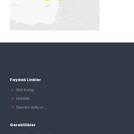
Faydalı Linkler
İSG Katip
İSGGM
Devam ediyor...
Gereklilikler