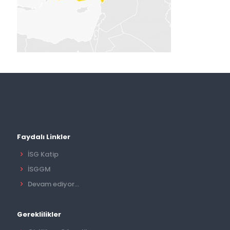
Faydalı Linkler
İSG Katip
İSGGM
Devam ediyor...
Gereklilikler