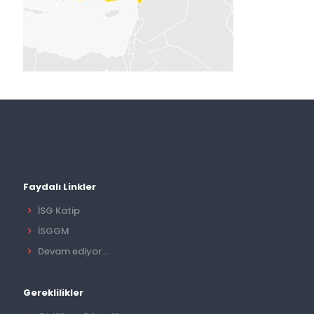
Faydalı Linkler
İSG Katip
İSGGM
Devam ediyor...
Gereklilikler