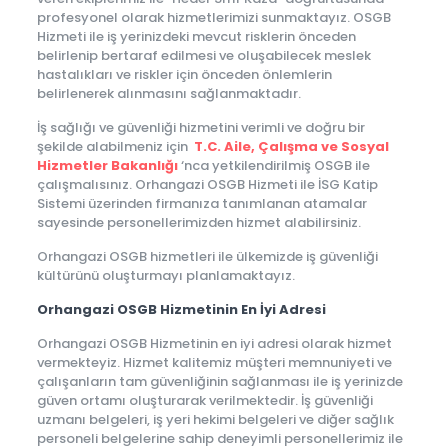
profesyonel olarak hizmetlerimizi sunmaktayız. OSGB
Hizmeti ile iş yerinizdeki mevcut risklerin önceden
belirlenip bertaraf edilmesi ve oluşabilecek meslek
hastalıkları ve riskler için önceden önlemlerin
belirlenerek alınmasını sağlanmaktadır.
İş sağlığı ve güvenliği hizmetini verimli ve doğru bir
şekilde alabilmeniz için
T.C. Aile, Çalışma ve Sosyal
Hizmetler Bakanlığı
‘nca yetkilendirilmiş OSGB ile
çalışmalısınız. Orhangazi OSGB Hizmeti ile İSG Katip
Sistemi üzerinden firmanıza tanımlanan atamalar
sayesinde personellerimizden hizmet alabilirsiniz.
Orhangazi OSGB hizmetleri ile ülkemizde iş güvenliği
kültürünü oluşturmayı planlamaktayız.
Orhangazi OSGB Hizmetinin En İyi Adresi
Orhangazi OSGB Hizmetinin en iyi adresi olarak hizmet
vermekteyiz. Hizmet kalitemiz müşteri memnuniyeti ve
çalışanların tam güvenliğinin sağlanması ile iş yerinizde
güven ortamı oluşturarak verilmektedir. İş güvenliği
uzmanı belgeleri, iş yeri hekimi belgeleri ve diğer sağlık
personeli belgelerine sahip deneyimli personellerimiz ile