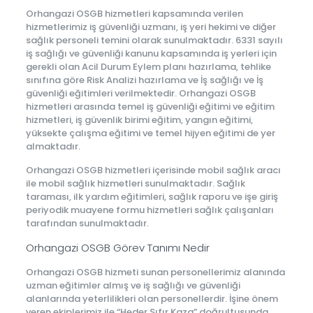
Orhangazi OSGB hizmetleri kapsamında verilen
hizmetlerimiz iş güvenliği uzmanı, iş yeri hekimi ve diğer
sağlık personeli temini olarak sunulmaktadır. 6331 sayılı
iş sağlığı ve güvenliği kanunu kapsamında iş yerleri için
gerekli olan Acil Durum Eylem planı hazırlama, tehlike
sınıfına göre Risk Analizi hazırlama ve İş sağlığı ve İş
güvenliği eğitimleri verilmektedir. Orhangazi OSGB
hizmetleri arasında temel iş güvenliği eğitimi ve eğitim
hizmetleri, iş güvenlik birimi eğitim, yangın eğitimi,
yüksekte çalışma eğitimi ve temel hijyen eğitimi de yer
almaktadır.
Orhangazi OSGB hizmetleri içerisinde mobil sağlık aracı
ile mobil sağlık hizmetleri sunulmaktadır. Sağlık
taraması, ilk yardım eğitimleri, sağlık raporu ve işe giriş
periyodik muayene formu hizmetleri sağlık çalışanları
tarafından sunulmaktadır.
Orhangazi OSGB Görev Tanımı Nedir
Orhangazi OSGB hizmeti sunan personellerimiz alanında
uzman eğitimler almış ve iş sağlığı ve güvenliği
alanlarında yeterlilikleri olan personellerdir. İşine önem
veren ekiplerimiz ile “Heder Sıfır Kaza” doğrultusunda