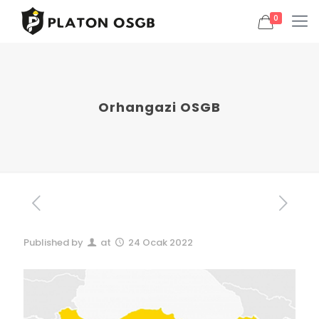
0
Orhangazi OSGB
Published by
at
24 Ocak 2022