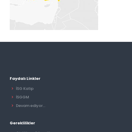
Faydalı Linkler
İSG Katip
İSGGM
Devam ediyor...
Gereklilikler