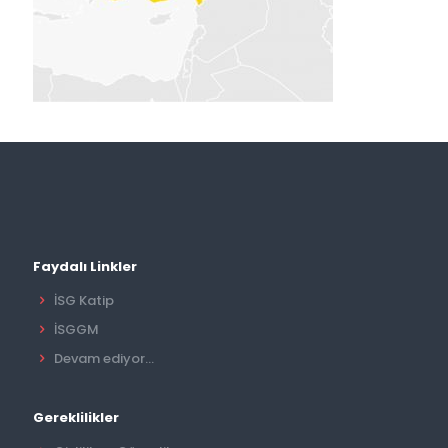
Faydalı Linkler
İSG Katip
İSGGM
Devam ediyor...
Gereklilikler