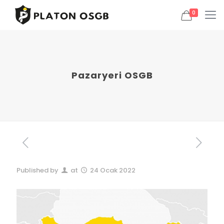
0
Pazaryeri OSGB
Published by
at
24 Ocak 2022