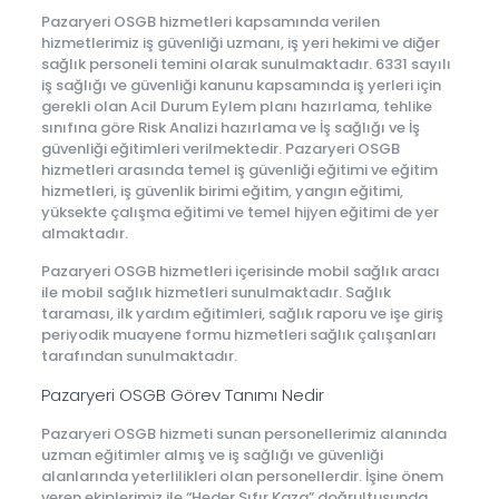
Pazaryeri OSGB hizmetleri kapsamında verilen
hizmetlerimiz iş güvenliği uzmanı, iş yeri hekimi ve diğer
sağlık personeli temini olarak sunulmaktadır. 6331 sayılı
iş sağlığı ve güvenliği kanunu kapsamında iş yerleri için
gerekli olan Acil Durum Eylem planı hazırlama, tehlike
sınıfına göre Risk Analizi hazırlama ve İş sağlığı ve İş
güvenliği eğitimleri verilmektedir. Pazaryeri OSGB
hizmetleri arasında temel iş güvenliği eğitimi ve eğitim
hizmetleri, iş güvenlik birimi eğitim, yangın eğitimi,
yüksekte çalışma eğitimi ve temel hijyen eğitimi de yer
almaktadır.
Pazaryeri OSGB hizmetleri içerisinde mobil sağlık aracı
ile mobil sağlık hizmetleri sunulmaktadır. Sağlık
taraması, ilk yardım eğitimleri, sağlık raporu ve işe giriş
periyodik muayene formu hizmetleri sağlık çalışanları
tarafından sunulmaktadır.
Pazaryeri OSGB Görev Tanımı Nedir
Pazaryeri OSGB hizmeti sunan personellerimiz alanında
uzman eğitimler almış ve iş sağlığı ve güvenliği
alanlarında yeterlilikleri olan personellerdir. İşine önem
veren ekiplerimiz ile “Heder Sıfır Kaza” doğrultusunda