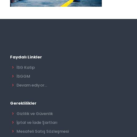
Faydalı Linkler
İSG Katip
İSGGM
Devam ediyor...
Gereklilikler
Gizlilik ve Güvenlik
İptal ve İade Şartları
Mesafeli Satış Sözleşmesi