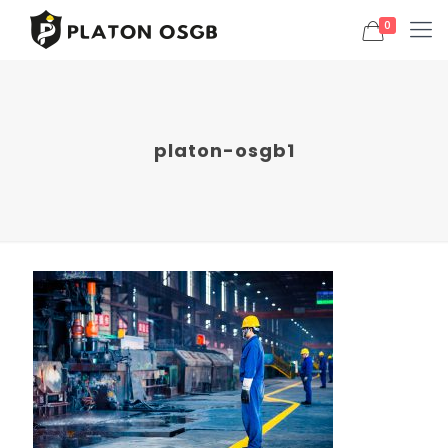
0
platon-osgb1