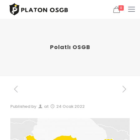
0
Polatlı OSGB
Published by
at
24 Ocak 2022