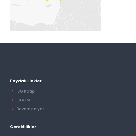
Faydalı Linkler
İSG Katip
İSGGM
Devam ediyor...
Gereklilikler