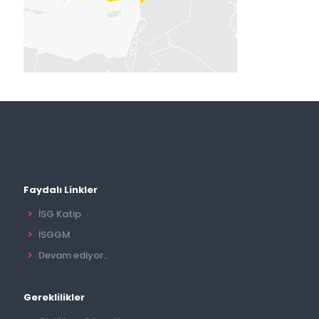
Faydalı Linkler
İSG Katip
İSGGM
Devam ediyor...
Gereklilikler