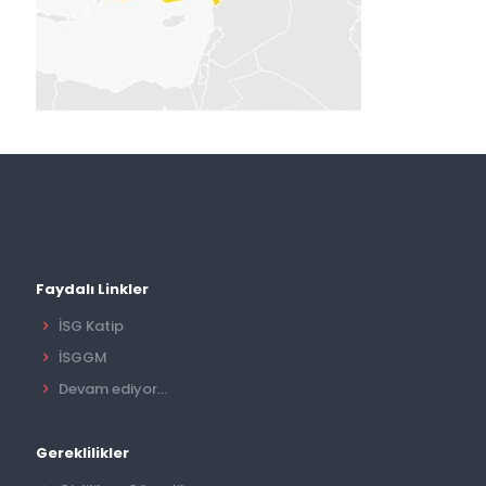
Faydalı Linkler
İSG Katip
İSGGM
Devam ediyor...
Gereklilikler