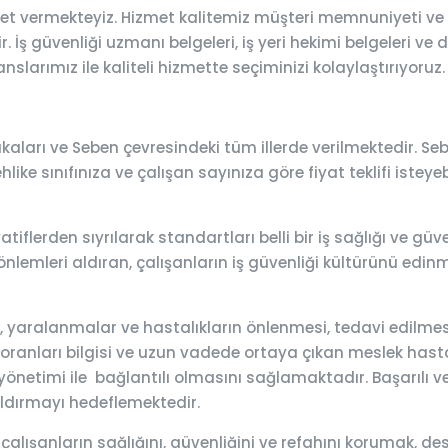
et vermekteyiz. Hizmet kalitemiz müşteri memnuniyeti ve 
 İş güvenliği uzmanı belgeleri, iş yeri hekimi belgeleri ve 
nslarımız ile kaliteli hizmette seçiminizi kolaylaştırıyoruz.
aları ve Seben çevresindeki tüm illerde verilmektedir. Seb
ehlike sınıfınıza ve çalışan sayınıza göre fiyat teklifi istey
atiflerden sıyrılarak standartları belli bir iş sağlığı ve g
önlemleri aldıran, çalışanların iş güvenliği kültürünü edinme
lar, yaralanmalar ve hastalıkların önlenmesi, tedavi edilm
 oranları bilgisi ve uzun vadede ortaya çıkan meslek hastalık
önetimi ile bağlantılı olmasını sağlamaktadır. Başarılı ve e
aldırmayı hedeflemektedir.
 çalışanların sağlığını, güvenliğini ve refahını korumak,