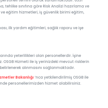
k personeli temini olarak sunulmaktadır. 6331
a, tehlike sınıfına göre Risk Analizi hazırlama ve
ve eğitim hizmetleri, iş güvenlik birimi eğitim,
ı, ilk yardım eğitimleri, sağlık raporu ve işe
nda yeterlilikleri olan personellerdir. İşine
 OSGB Hizmeti ile iş yerinizdeki mevcut risklerin
n belirlenerek alınmasını sağlanmaktadır.
izmetler Bakanlığı
‘nca yetkilendirilmiş OSGB ile
de personellerimizden hizmet alabilirsiniz.