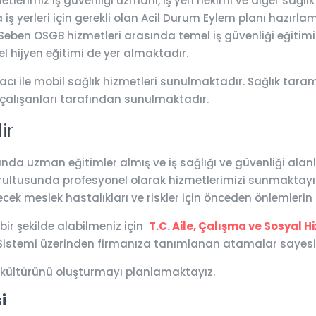
erimiz iş güvenliği uzmanı, iş yeri hekimi ve diğer sağlı
iş yerleri için gerekli olan Acil Durum Eylem planı hazırlam
r. Seben OSGB hizmetleri arasında temel iş güvenliği eğitimi 
l hijyen eğitimi de yer almaktadır.
cı ile mobil sağlık hizmetleri sunulmaktadır. Sağlık taramas
 çalışanları tarafından sunulmaktadır.
ir
 uzman eğitimler almış ve iş sağlığı ve güvenliği alanları
ğrultusunda profesyonel olarak hizmetlerimizi sunmaktayız.
ecek meslek hastalıkları ve riskler için önceden önlemleri
 bir şekilde alabilmeniz için
T.C. Aile, Çalışma ve Sosyal H
p Sistemi üzerinden firmanıza tanımlanan atamalar sayesin
i kültürünü oluşturmayı planlamaktayız.
i