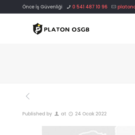
Önce İş Güvenliği
0 541 487 10 96
platon
Published by
at
24 Ocak 2022