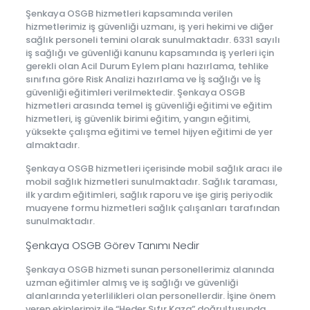
Şenkaya OSGB hizmetleri kapsamında verilen
hizmetlerimiz iş güvenliği uzmanı, iş yeri hekimi ve diğer
sağlık personeli temini olarak sunulmaktadır. 6331 sayılı
iş sağlığı ve güvenliği kanunu kapsamında iş yerleri için
gerekli olan Acil Durum Eylem planı hazırlama, tehlike
sınıfına göre Risk Analizi hazırlama ve İş sağlığı ve İş
güvenliği eğitimleri verilmektedir. Şenkaya OSGB
hizmetleri arasında temel iş güvenliği eğitimi ve eğitim
hizmetleri, iş güvenlik birimi eğitim, yangın eğitimi,
yüksekte çalışma eğitimi ve temel hijyen eğitimi de yer
almaktadır.
Şenkaya OSGB hizmetleri içerisinde mobil sağlık aracı ile
mobil sağlık hizmetleri sunulmaktadır. Sağlık taraması,
ilk yardım eğitimleri, sağlık raporu ve işe giriş periyodik
muayene formu hizmetleri sağlık çalışanları tarafından
sunulmaktadır.
Şenkaya OSGB Görev Tanımı Nedir
Şenkaya OSGB hizmeti sunan personellerimiz alanında
uzman eğitimler almış ve iş sağlığı ve güvenliği
alanlarında yeterlilikleri olan personellerdir. İşine önem
veren ekiplerimiz ile “Heder Sıfır Kaza” doğrultusunda