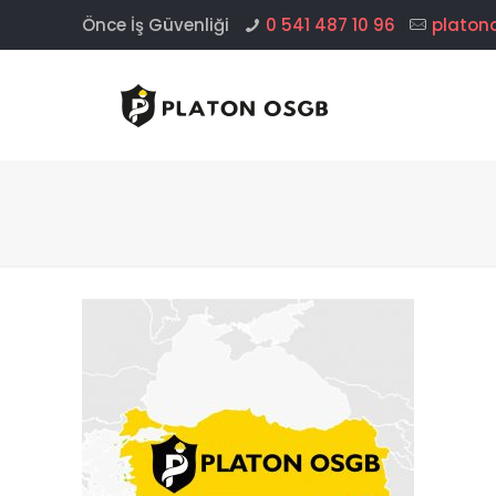
Önce İş Güvenliği
0 541 487 10 96
platon