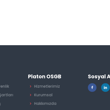
r
Platon OSGB
Sosyal 
venlik
Hizmetlerimiz
Şartları
Kurumsal
ş
Hakkımızda