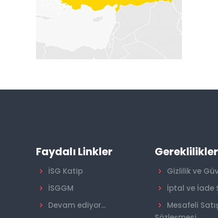
Faydalı Linkler
Gereklilikle
İSG Katip
Gizlilik ve Gü
İSGGM
İptal ve İade 
Devam ediyor...
Mesafeli Satı
Sözleşmesi