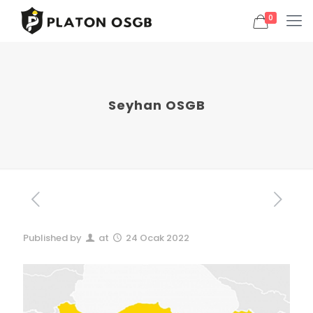
0
Seyhan OSGB
Published by
at
24 Ocak 2022