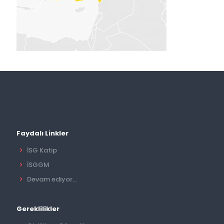
Faydalı Linkler
İSG Katip
İSGGM
Devam ediyor...
Gereklilikler