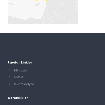
Faydalı Linkler
İSG Katip
İSGGM
Devam ediyor...
Gereklilikler