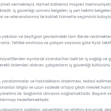
 hizmet vermekteyiz. Hizmet kalitemiz müşteri memnuniyet
tedir. İş güvenliği uzmanı belgeleri, iş yeri hekimi belgeler
 ve referanslarımız ile kaliteli hizmette seçiminizi kolayla
yakaları ve Seyitgazi çevresindeki tüm illerde verilmektedi
iniz. Tehlike sınıfınıza ve çalışan sayınıza göre fiyat teklif
siyatiflerden sıyrılarak standartları belli bir iş sağlığı v
ekli önlemleri aldıran, çalışanların iş güvenliği kültürünü 
lar, yaralanmalar ve hastalıkların önlenmesi, tedavi edilm
 oranları bilgisi ve uzun vadede ortaya çıkan meslek hastalık
önetimi ile bağlantılı olmasını sağlamaktadır. Başarılı ve e
aldırmayı hedeflemektedir.
 çalışanların sağlığını, güvenliğini ve refahını korumak,