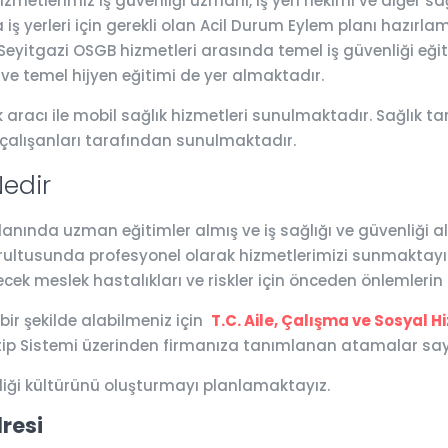
metlerimiz iş güvenliği uzmanı, iş yeri hekimi ve diğer sa
iş yerleri için gerekli olan Acil Durum Eylem planı hazırlam
r. Seyitgazi OSGB hizmetleri arasında temel iş güvenliği eğit
 ve temel hijyen eğitimi de yer almaktadır.
 aracı ile mobil sağlık hizmetleri sunulmaktadır. Sağlık tar
 çalışanları tarafından sunulmaktadır.
edir
ında uzman eğitimler almış ve iş sağlığı ve güvenliği alanl
ğrultusunda profesyonel olarak hizmetlerimizi sunmaktayız.
ecek meslek hastalıkları ve riskler için önceden önlemleri
 bir şekilde alabilmeniz için
T.C. Aile, Çalışma ve Sosyal H
Katip Sistemi üzerinden firmanıza tanımlanan atamalar say
nliği kültürünü oluşturmayı planlamaktayız.
dresi