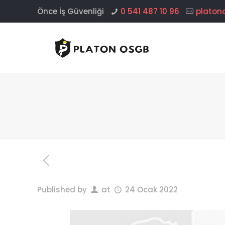
Önce İş Güvenliği
0 541 487 10 96
platon
Published by
at
24 Ocak 2022