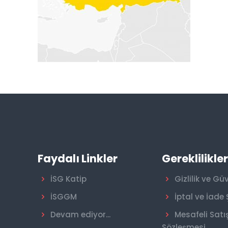
Faydalı Linkler
Gereklilikle
İSG Katip
Gizlilik ve Gü
İSGGM
İptal ve İade 
Devam ediyor...
Mesafeli Satı
Sözleşmesi