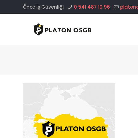
Önce İş Güvenliği
0 541 487 10 96
platon