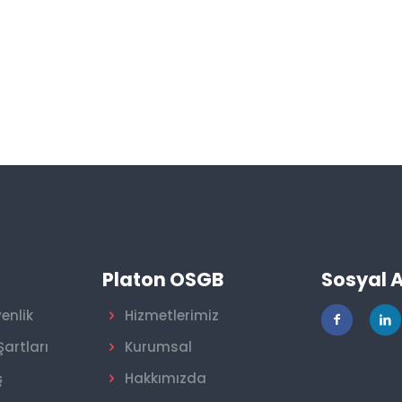
r
Platon OSGB
Sosyal 
venlik
Hizmetlerimiz
Şartları
Kurumsal
ş
Hakkımızda