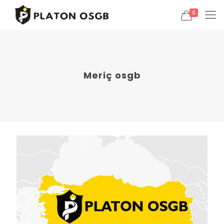
0
Meriç osgb