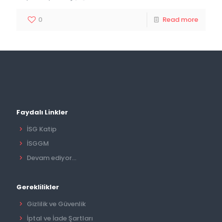
0
Read more
Faydalı Linkler
İSG Katip
İSGGM
Devam ediyor...
Gereklilikler
Gizlilik ve Güvenlik
İptal ve İade Şartları