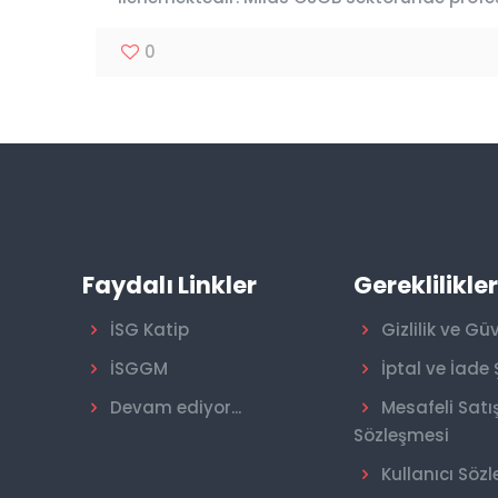
0
Faydalı Linkler
Gereklilikle
İSG Katip
Gizlilik ve Gü
İSGGM
İptal ve İade 
Devam ediyor...
Mesafeli Satı
Sözleşmesi
Kullanıcı Söz