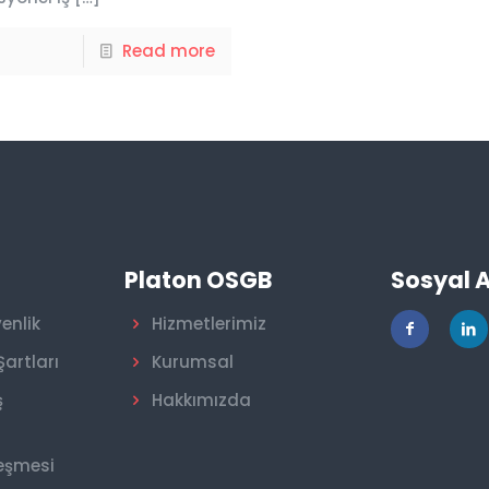
Read more
r
Platon OSGB
Sosyal 
venlik
Hizmetlerimiz
Şartları
Kurumsal
ş
Hakkımızda
leşmesi