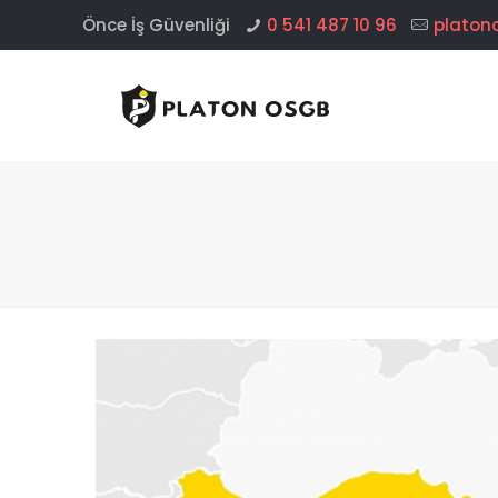
Önce İş Güvenliği
0 541 487 10 96
platon