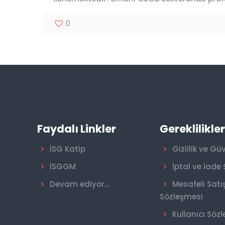
0
Faydalı Linkler
Gereklilikle
İSG Katip
Gizlilik ve Gü
İSGGM
İptal ve İade 
Devam ediyor...
Mesafeli Satı
Sözleşmesi
Kullanıcı Söz