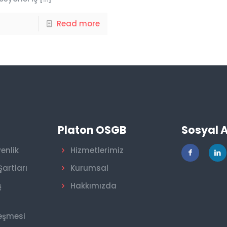
Read more
r
Platon OSGB
Sosyal 
venlik
Hizmetlerimiz
Şartları
Kurumsal
ş
Hakkımızda
leşmesi