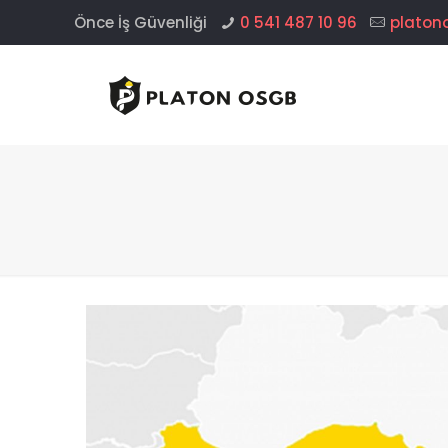
Önce İş Güvenliği
0 541 487 10 96
platon