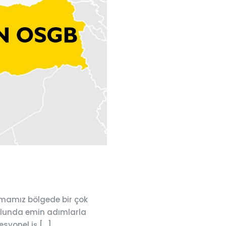
rmamız bölgede bir çok
yolunda emin adımlarla
esyonel iş
[…]