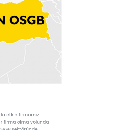
da etkin firmamız
bir firma olma yolunda
 OSGB sektöründe