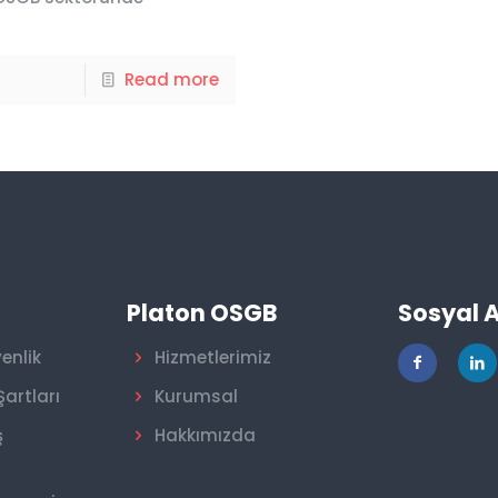
Read more
r
Platon OSGB
Sosyal 
venlik
Hizmetlerimiz
Şartları
Kurumsal
ş
Hakkımızda