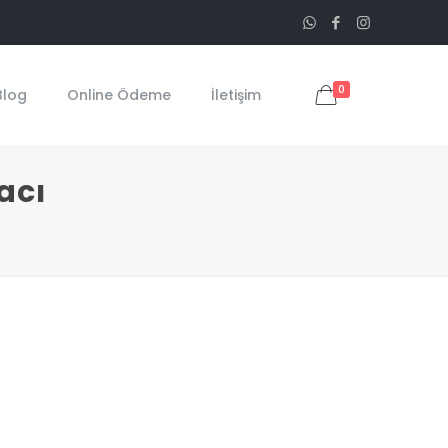
0
Blog
Online Ödeme
İletişim
acı