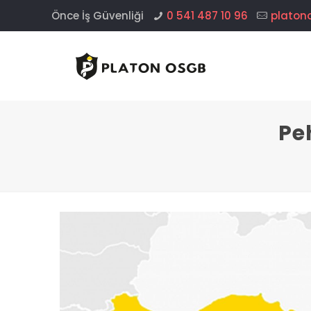
Önce İş Güvenliği
0 541 487 10 96
platon
Pe