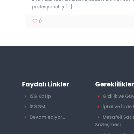
profesyonel iş
[…]
0
Faydalı Linkler
Gereklilikle
İSG Katip
Gizlilik ve Gü
İSGGM
İptal ve İade 
Devam ediyor...
Mesafeli Satı
Sözleşmesi