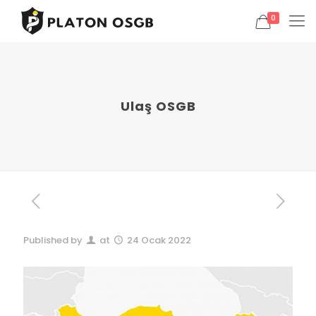
0
Ulaş OSGB
Published by
at
24 Ocak 2022