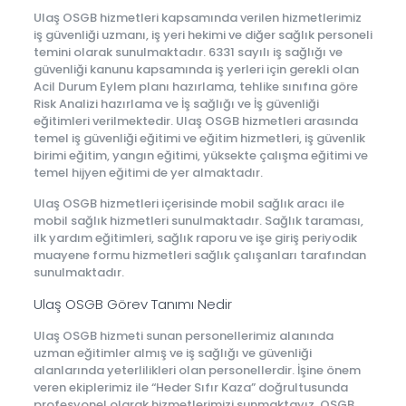
Ulaş OSGB hizmetleri kapsamında verilen hizmetlerimiz
iş güvenliği uzmanı, iş yeri hekimi ve diğer sağlık personeli
temini olarak sunulmaktadır. 6331 sayılı iş sağlığı ve
güvenliği kanunu kapsamında iş yerleri için gerekli olan
Acil Durum Eylem planı hazırlama, tehlike sınıfına göre
Risk Analizi hazırlama ve İş sağlığı ve İş güvenliği
eğitimleri verilmektedir. Ulaş OSGB hizmetleri arasında
temel iş güvenliği eğitimi ve eğitim hizmetleri, iş güvenlik
birimi eğitim, yangın eğitimi, yüksekte çalışma eğitimi ve
temel hijyen eğitimi de yer almaktadır.
Ulaş OSGB hizmetleri içerisinde mobil sağlık aracı ile
mobil sağlık hizmetleri sunulmaktadır. Sağlık taraması,
ilk yardım eğitimleri, sağlık raporu ve işe giriş periyodik
muayene formu hizmetleri sağlık çalışanları tarafından
sunulmaktadır.
Ulaş OSGB Görev Tanımı Nedir
Ulaş OSGB hizmeti sunan personellerimiz alanında
uzman eğitimler almış ve iş sağlığı ve güvenliği
alanlarında yeterlilikleri olan personellerdir. İşine önem
veren ekiplerimiz ile “Heder Sıfır Kaza” doğrultusunda
profesyonel olarak hizmetlerimizi sunmaktayız. OSGB