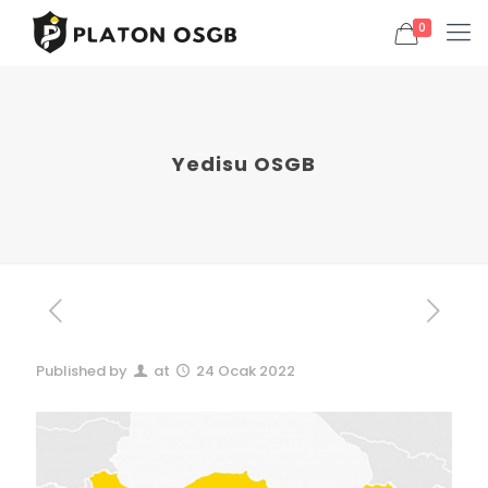
0
Yedisu OSGB
Published by
at
24 Ocak 2022