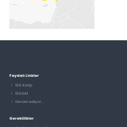
Faydalı Linkler
İSG Katip
İSGGM
Devam ediyor...
Gereklilikler