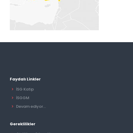
Faydalı Linkler
İSG Katip
İSGGM
Devam ediyor...
Gereklilikler