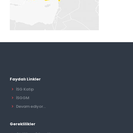
Faydalı Linkler
İSG Katip
İSGGM
Devam ediyor...
Gereklilikler