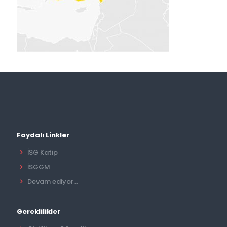
Faydalı Linkler
İSG Katip
İSGGM
Devam ediyor...
Gereklilikler