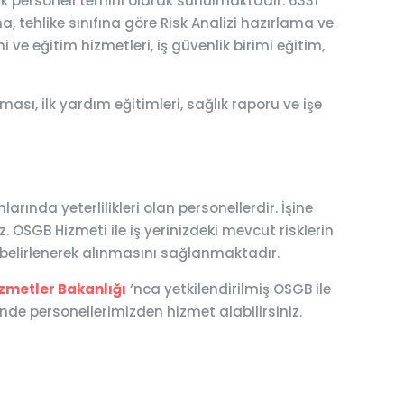
ık personeli temini olarak sunulmaktadır. 6331
a, tehlike sınıfına göre Risk Analizi hazırlama ve
 ve eğitim hizmetleri, iş güvenlik birimi eğitim,
ası, ilk yardım eğitimleri, sağlık raporu ve işe
ında yeterlilikleri olan personellerdir. İşine
 OSGB Hizmeti ile iş yerinizdeki mevcut risklerin
n belirlenerek alınmasını sağlanmaktadır.
izmetler Bakanlığı
‘nca yetkilendirilmiş OSGB ile
de personellerimizden hizmet alabilirsiniz.