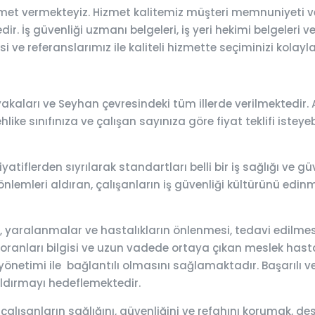
zmet vermekteyiz. Hizmet kalitemiz müşteri memnuniyeti v
r. İş güvenliği uzmanı belgeleri, iş yeri hekimi belgeleri v
 ve referanslarımız ile kaliteli hizmette seçiminizi kolayla
kaları ve Seyhan çevresindeki tüm illerde verilmektedir. A
ehlike sınıfınıza ve çalışan sayınıza göre fiyat teklifi iste
yatiflerden sıyrılarak standartları belli bir iş sağlığı ve
önlemleri aldıran, çalışanların iş güvenliği kültürünü edinme
lar, yaralanmalar ve hastalıkların önlenmesi, tedavi edilm
 oranları bilgisi ve uzun vadede ortaya çıkan meslek hastalık
önetimi ile bağlantılı olmasını sağlamaktadır. Başarılı ve e
aldırmayı hedeflemektedir.
 çalışanların sağlığını, güvenliğini ve refahını korumak,