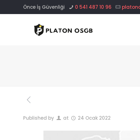
Önce İş Güvenliği
0 541 487 10 96
platon
Published by
at
24 Ocak 2022