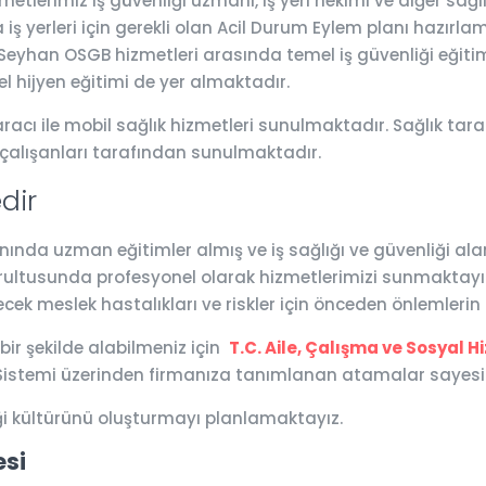
lerimiz iş güvenliği uzmanı, iş yeri hekimi ve diğer sağl
iş yerleri için gerekli olan Acil Durum Eylem planı hazırlam
r. Seyhan OSGB hizmetleri arasında temel iş güvenliği eğitimi
l hijyen eğitimi de yer almaktadır.
acı ile mobil sağlık hizmetleri sunulmaktadır. Sağlık taram
 çalışanları tarafından sunulmaktadır.
dir
da uzman eğitimler almış ve iş sağlığı ve güvenliği alanlar
ğrultusunda profesyonel olarak hizmetlerimizi sunmaktayız.
ecek meslek hastalıkları ve riskler için önceden önlemleri
 bir şekilde alabilmeniz için
T.C. Aile, Çalışma ve Sosyal H
ip Sistemi üzerinden firmanıza tanımlanan atamalar sayesin
ği kültürünü oluşturmayı planlamaktayız.
esi