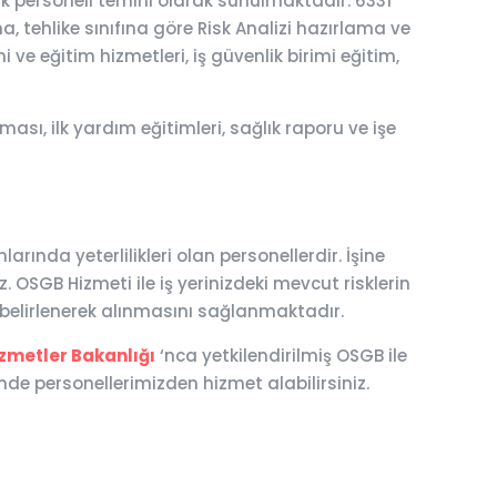
ık personeli temini olarak sunulmaktadır. 6331
a, tehlike sınıfına göre Risk Analizi hazırlama ve
 ve eğitim hizmetleri, iş güvenlik birimi eğitim,
ası, ilk yardım eğitimleri, sağlık raporu ve işe
ında yeterlilikleri olan personellerdir. İşine
 OSGB Hizmeti ile iş yerinizdeki mevcut risklerin
n belirlenerek alınmasını sağlanmaktadır.
izmetler Bakanlığı
‘nca yetkilendirilmiş OSGB ile
de personellerimizden hizmet alabilirsiniz.