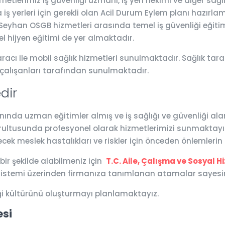
lerimiz iş güvenliği uzmanı, iş yeri hekimi ve diğer sağl
iş yerleri için gerekli olan Acil Durum Eylem planı hazırlam
r. Seyhan OSGB hizmetleri arasında temel iş güvenliği eğitimi
l hijyen eğitimi de yer almaktadır.
acı ile mobil sağlık hizmetleri sunulmaktadır. Sağlık taram
 çalışanları tarafından sunulmaktadır.
dir
da uzman eğitimler almış ve iş sağlığı ve güvenliği alanlar
ğrultusunda profesyonel olarak hizmetlerimizi sunmaktayız.
ecek meslek hastalıkları ve riskler için önceden önlemleri
 bir şekilde alabilmeniz için
T.C. Aile, Çalışma ve Sosyal H
p Sistemi üzerinden firmanıza tanımlanan atamalar sayesin
ği kültürünü oluşturmayı planlamaktayız.
esi