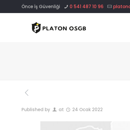
Önce İş Güvenliği
0 541 487 10 96
platon
Published by
at
24 Ocak 2022