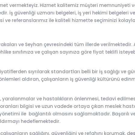
zmet vermekteyiz. Hizmet kalitemiz müşteri memnuniyeti v
r. İş güvenliği uzmanı belgeleri, iş yeri hekimi belgeleri v
 ve referanslarımız ile kaliteli hizmette seçiminizi kolayla
kaları ve Seyhan çevresindeki tüm illerde verilmektedir. A
ehlike sınıfınıza ve çalışan sayınıza göre fiyat teklifi iste
yatiflerden sıyrılarak standartları belli bir iş sağlığı ve
önlemleri aldıran, çalışanların iş güvenliği kültürünü edinme
lar, yaralanmalar ve hastalıkların önlenmesi, tedavi edilm
 oranları bilgisi ve uzun vadede ortaya çıkan meslek hastalık
önetimi ile bağlantılı olmasını sağlamaktadır. Başarılı ve e
aldırmayı hedeflemektedir.
 çalışanların sağlığını, güvenliğini ve refahını korumak,